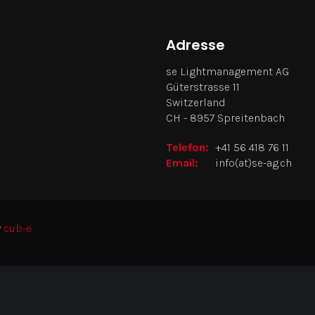
Adresse
se Lightmanagement AG
Güterstrasse 11
Switzerland
CH - 8957 Spreitenbach
Telefon:
+41 56 418 76 11
Email:
info(at)se-ag.ch
y
cub-e