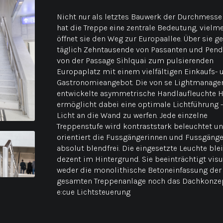
Nicht nur als letztes Bauwerk der Durchmesser
hat die Treppe eine zentrale Bedeutung, vielm
öffnet sie den Weg zur Europaallee. Über sie g
täglich Zehntausende von Passanten und Pend
von der Passage Sihlquai zum pulsierenden
Europaplatz mit einem vielfältigen Einkaufs- 
Gastronomieangebot. Die von se Lightmanag
entwickelte asymmetrische Handlaufleuchte 
ermöglicht dabei eine optimale Lichtführung 
Licht an die Wand zu werfen. Jede einzelne
Treppenstufe wird kontraststark beleuchtet u
orientiert die Fussgängerinnen und Fussgänge
absolut blendfrei. Die eingesetzte Leuchte ble
dezent im Hintergrund. Sie beeinträchtigt visu
weder die monolithische Betoneinfassung der
gesamten Treppenanlage noch das Dachkonzep
e:cue Lichtsteuerung