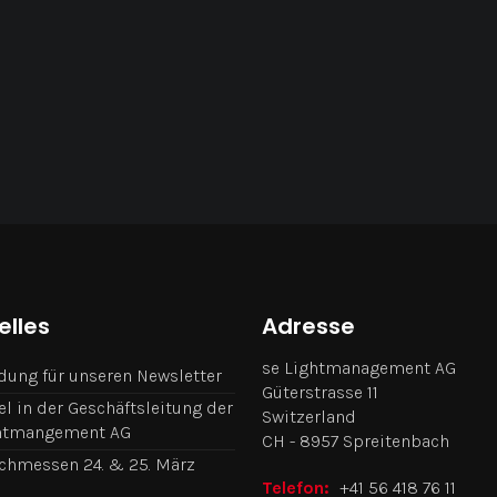
elles
Adresse
se Lightmanagement AG
ung für unseren Newsletter
Güterstrasse 11
l in der Geschäftsleitung der
Switzerland
ghtmangement AG
CH - 8957 Spreitenbach
chmessen 24. & 25. März
Telefon:
+41 56 418 76 11