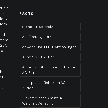
linie
FACTS
ehr
elangen
lern
Standort:
Schweiz
und
Ausführung:
2017
ement
H25A
Anwendung:
LED-Lichtlösungen
- ohne
Kunde:
SBB, Zürich
nd
r,
Architekt:
Stücheli Architekten
ibt
AG, Zürich
ell
Lichtplaner:
Reflexion AG,
t.
Zürich
Elektroplaner:
Amstein +
Walthert AG, Zürich